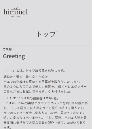
トップ
ご挨拶
Greeting
himmel とは。ドイツ語で空を意味します。
朝焼け・青空・曇り空・夕焼け…
日本では空模様を意味する言葉が多数存在いたします。
空のようにカラフルで美しい衣裳を、
輝くバレエダンサー
のみなさまにお届けできますよう名付けました。
アトリエ ヒンメルの創業者は主婦2名。
…ですが、20年の実績とクラシックバレエを踊りたい娘と孫
を、
そして周りの友人達を今でも見守り続ける職人です。
今ではメンバーが少し変わりましたが、
見守ってきたその
想いに変わりはありません。
子供、孫達、その友人達を見
守る同じ気持ちで
大切な衣裳を製作させていただいており
ます。