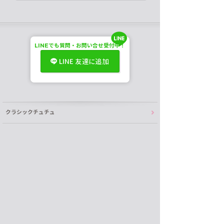
LINE
でも
質問・お問い合せ受付中！
LINE 友達に追加
クラシックチュチュ
ロマンチックチュチュ
ジョーゼット
10:00 ~ 15:00
電話受付
メール・LINE 24H
ワンピース
キャラクター
バレエ衣装一覧