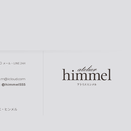
00
メール・LINE 24H
.m@icloud.com
@himmel555
:
トリエ・ヒンメル