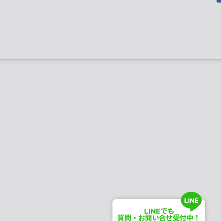
LINE
でも
質問・お問い合せ受付中！