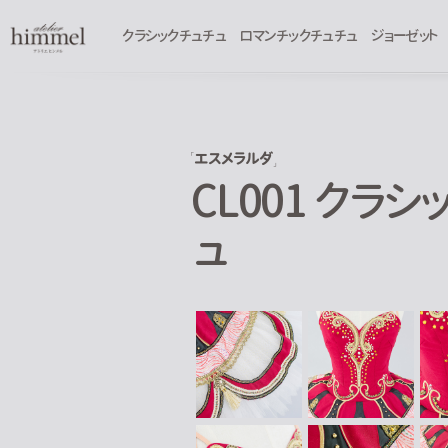
クラシックチュチュ
ロマンチックチュチュ
ジョーゼット
エスメラルダ
CL001 クラ
ュ