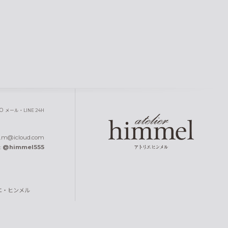
00
メール・LINE 24H
.m@icloud.com
@himmel555
:
トリエ・ヒンメル