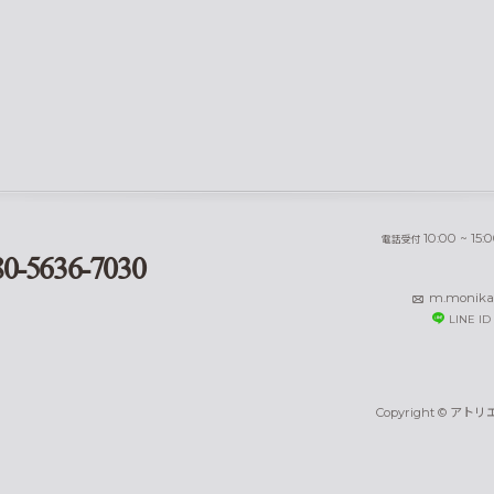
10:00 ~ 15:
電話受付
80-5636-7030
m.monika
LINE ID 
Copyright © ア