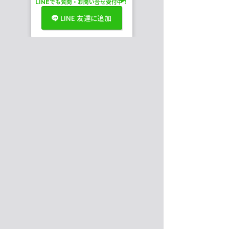
LINE
でも
質問・お問い合せ受付中！
LINE 友達に追加
10:00 ~ 15:00
電話受付
メール・LINE 24H
クラシックチュチュ
ロマンチックチュチュ
ジョーゼット
ワンピース
キャラクター
バレエ衣装一覧
アトリエ概要